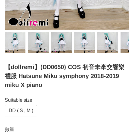
【dollremi】(DD0650) COS 初音未來交響樂
禮服 Hatsune Miku symphony 2018-2019
miku X piano
Suitable size
DD ( S , M )
數量