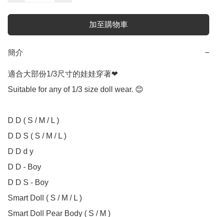
加至購物車
簡介
−
適合大部份1/3尺寸的娃娃穿著❤

Suitable for any of 1/3 size doll wear. 😊

D D ( S / M / L )

D D S ( S / M / L )

D D d y

D D - Boy

D D S - Boy

Smart Doll ( S / M / L )

Smart Doll Pear Body ( S / M )
