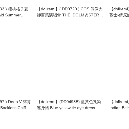
0733 ) 櫻桃格子夏
【dollremi】( DD0720 ) COS 偶像大
【dollrem
id Summer
師百萬演唱會 THE IDOLM@STER
戰士-倩尼廸公
MILLION LIVE! - Starlight Melody -
Princess S
Starry Melody
97 ) Deep V 露背
【dollremi】(DD0498B) 藍黃色扎染
【dollr
ckless Chiffon
連身裙 Blue yellow tie dye dress
Indian Be
(DD0632)