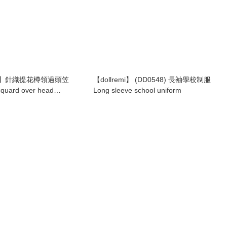
emi】針織提花樽領過頭笠
【dollremi】 (DD0548) 長袖學校制服
acquard over head
Long sleeve school uniform
)