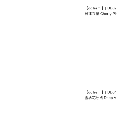
【dollremi】( DD
日連衣裙 Cherry Pla
Dress
【dollremi】( DD04
雪紡花紋裙 Deep V Ba
Pattern dress