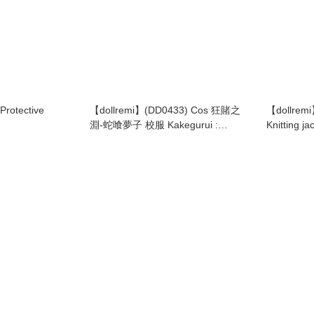
【dollremi】(DD0433) Cos 狂賭之
【dollr
淵-蛇喰夢子 校服 Kakegurui :
Knitting j
Compulsive Gambler - Jamami
(DD0064A
Yumeko school uniform