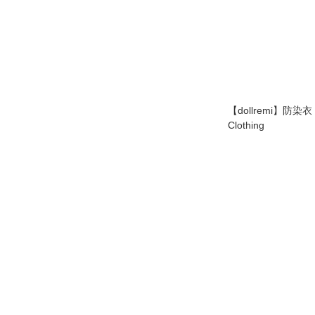
【dollremi】防染衣 Protective
Clothing