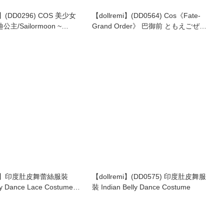
i】(DD0296) COS 美少女
【dollremi】(DD0564) Cos《Fate-
主/Sailormoon ~
Grand Order》 巴御前 ともえごぜん
erenity
英靈旅裝 Tomoe Gozen -Archer
Inferno
emi】印度肚皮舞蕾絲服裝
【dollremi】(DD0575) 印度肚皮舞服
lly Dance Lace Costume
裝 Indian Belly Dance Costume