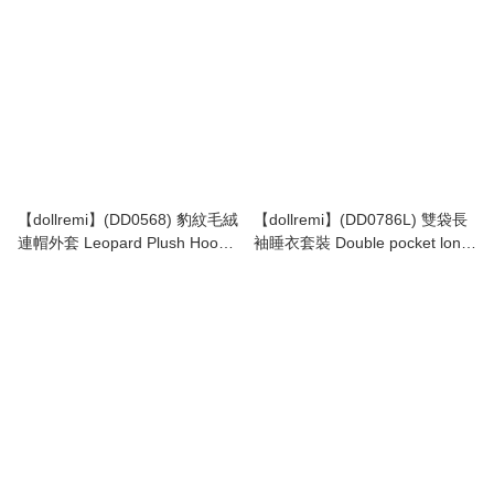
【dollremi】(DD0568) 豹紋毛絨
【dollremi】(DD0786L) 雙袋長
連帽外套 Leopard Plush Hoodie
袖睡衣套裝 Double pocket long
coat
sleeved pajama Set