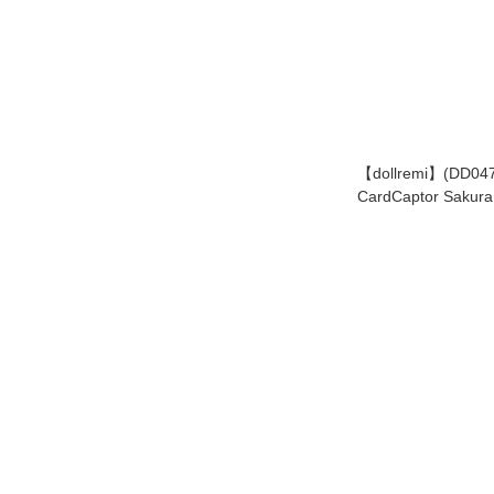
【dollremi】(DD0474)
CardCaptor Sak
之本櫻 Kinomoto Sa