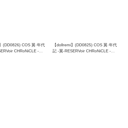
i】(DD0826) COS 翼·年代
【dollremi】(DD0825) COS 翼·年代
ERVoir CHRoNiCLE -
記 -翼-RESERVoir CHRoNiCLE -
-小櫻 Sakura
Princess Tsubasa -小櫻 Sakura