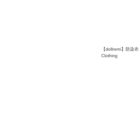
【dollremi】防染衣 Protective
Clothing