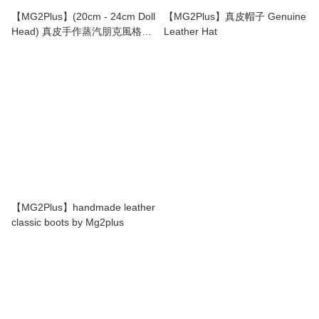
【MG2Plus】(20cm - 24cm Doll
【MG2Plus】真皮帽子 Genuine
Head) 真皮手作蒸汽朋克風格眼
Leather Hat
罩 Handmade leather
steampunk eye mask
【MG2Plus】handmade leather
classic boots by Mg2plus