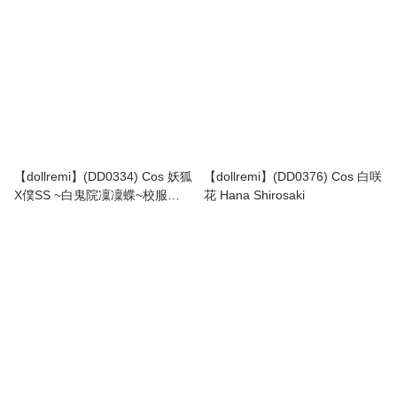
【dollremi】(DD0334) Cos 妖狐
【dollremi】(DD0376) Cos 白咲
X僕SS ~白鬼院凜凜蝶~校服
花 Hana Shirosaki
【Shirakiin Ririchiyo】