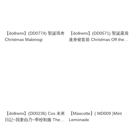
【dollremi】(DD0774) 聖誕瑪奇
【dollremi】(DD0571) 聖誕露肩
Christmas Mabinogi
連身裙套裝 Christmas Off the
shoulder dress
【dollremi】(DD0236) Cos 未來
【Mascotte】( MD009 )Mint
日記~我妻由乃~學校制服 The
Lemonade
Future Diary ~ Gasai Yuno