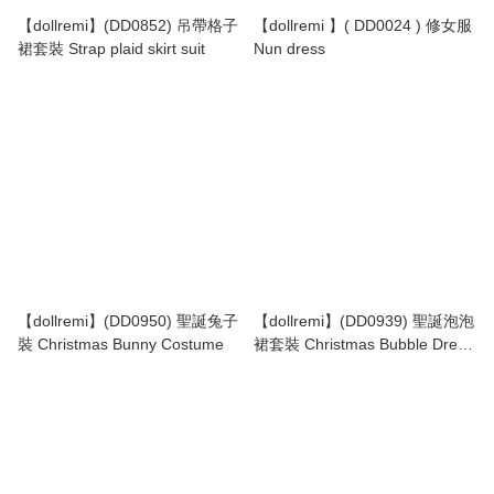
【dollremi】(DD0852) 吊帶格子
【dollremi 】( DD0024 ) 修女服
裙套裝 Strap plaid skirt suit
Nun dress
【dollremi】(DD0950) 聖誕兔子
【dollremi】(DD0939) 聖誕泡泡
裝 Christmas Bunny Costume
裙套裝 Christmas Bubble Dress
Set