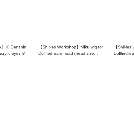
p】※ Genshin
【ShiNes Workshop】Miku wig for
【ShiNes 
crylic eyes ※
Dollfiedream head (head size
Dollfiedre
22.5cm）
Shy Hand)