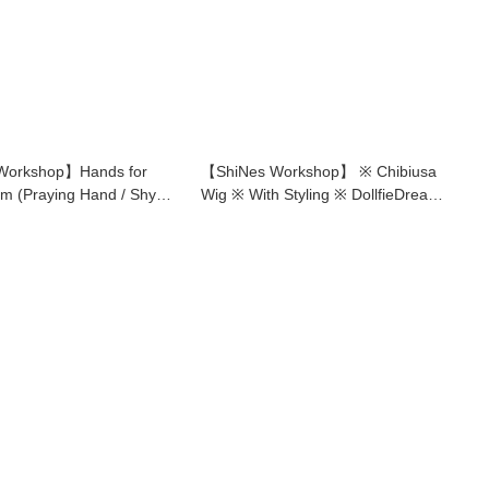
Workshop】Hands for
【ShiNes Workshop】 ※ Chibiusa
am (Praying Hand / Shy
Wig ※ With Styling ※ DollfieDream /
bjd 1/3 double tails