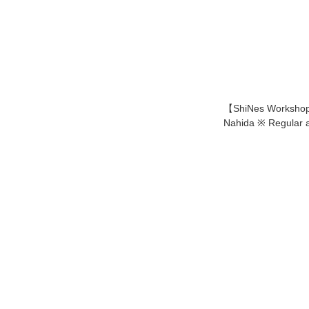
【ShiNes Worksho
Nahida ※ Regular a