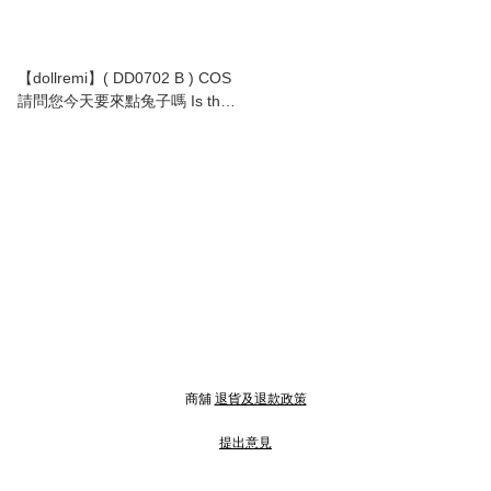
【dollremi】( DD0702 B ) COS
請問您今天要來點兔子嗎 Is the
Order a Rabbit? - 香風智乃
Kafū Chino
商舖
退貨及退款政策
提出意見