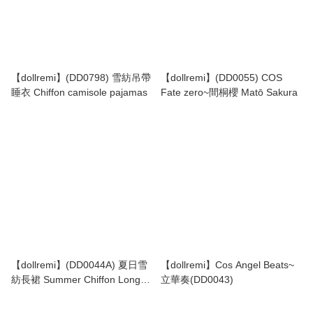
【dollremi】(DD0798) 雪紡吊帶
【dollremi】(DD0055) COS
睡衣 Chiffon camisole pajamas
Fate zero~間桐櫻 Matō Sakura
【dollremi】(DD0044A) 夏日雪
【dollremi】Cos Angel Beats~
紡長裙 Summer Chiffon Long
立華奏(DD0043)
dress