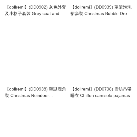
【dollremi】(DD0902) 灰色外套
【dollremi】(DD0939) 聖誕泡泡
及小格子套裝 Grey coat and
裙套裝 Christmas Bubble Dress
small checked set
Set
【dollremi】(DD0938) 聖誕鹿角
【dollremi】(DD0798) 雪紡吊帶
裝 Christmas Reindeer
睡衣 Chiffon camisole pajamas
Costume