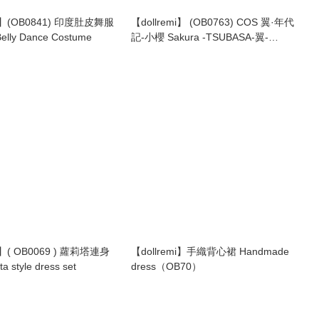
mi】(OB0841) 印度肚皮舞服
【dollremi】 (OB0763) COS 翼·年代
Belly Dance Costume
記-小櫻 Sakura -TSUBASA-翼-
RESERVoir CHRoNiCLE
mi】( OB0069 ) 蘿莉塔連身
【dollremi】手織背心裙 Handmade
 style dress set
dress（OB70）