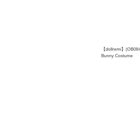
【dollremi】(OB
Bunny Costume