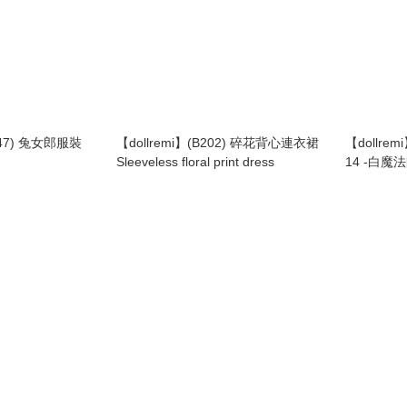
0847) 兔女郎服裝
【dollremi】(B202) 碎花背心連衣裙
【dollrem
Sleeveless floral print dress
14 -白魔法師