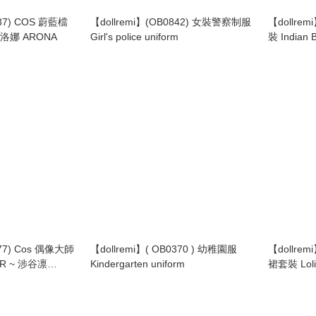
837) COS 蔚藍檔
【dollremi】(OB0842) 女裝警察制服
【dollre
- 阿洛娜 ARONA
Girl's police uniform
裝 Indian 
077) Cos 偶像大師
【dollremi】( OB0370 ) 幼稚園服
【dollre
ER ~ 涉谷凛
Kindergarten uniform
裙套裝 Lolita