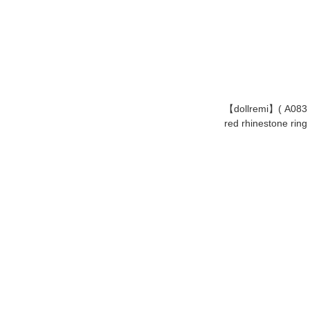
【dollremi】( A0
red rhinestone ring