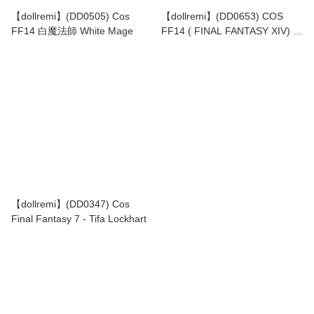
【dollremi】(DD0505) Cos
【dollremi】(DD0653) COS
FF14 白魔法師 White Mage
FF14 ( FINAL FANTASY XIV) -
Idealized Dancer's Casaque
【dollremi】(DD0347) Cos
Final Fantasy 7 - Tifa Lockhart