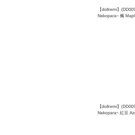
【dollremi】(DD0
Nekopara~ 楓 Ma
【dollremi】(DD0095) 
Neko