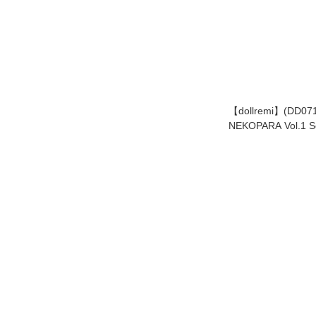
【dollremi】(DD07
NEKOPARA Vol.1 So
Vanilla Racing Gi
郎 ver.