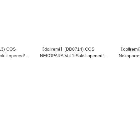
13) COS
【dollremi】(DD0714) COS
【dollrem
leil opened!
NEKOPARA Vol.1 Soleil opened!
Nekopar
rl Ver. 香草 賽車女
Chocolate Racing Girl Ver. 巧克力 賽
Shigure
車女郎 ver.