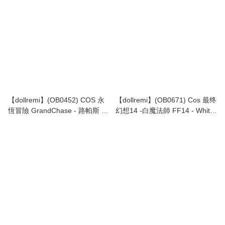
【dollremi】(OB0452) COS 永
【dollremi】(OB0671) Cos 最终
恆冒險‌ GrandChase‌ - 路帕斯 -
幻想14 -白魔法師 FF14 - White
靈魂狩獵者 (六星造型)
mage