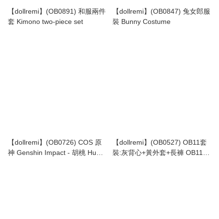
【dollremi】(OB0891) 和服兩件
【dollremi】(OB0847) 兔女郎服
套 Kimono two-piece set
裝 Bunny Costume
【dollremi】(OB0726) COS 原
【dollremi】(OB0527) OB11套
神 Genshin Impact - 胡桃 Hu
裝:灰背心+黃外套+長褲 OB11
Tao
set: gray vest + yellow jacket +
pants