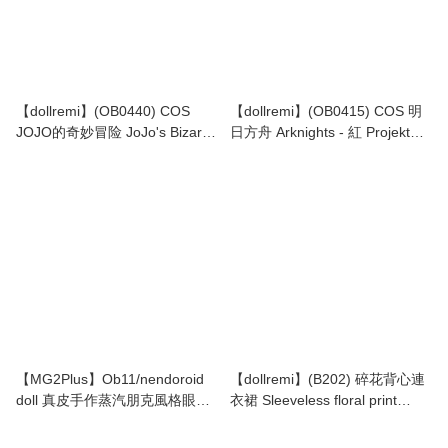
【dollremi】(OB0440) COS
【dollremi】(OB0415) COS 明
JOJO的奇妙冒险 JoJo's Bizarre
日方舟 Arknights - 紅 Projekt
Adventure - 迪奧·布蘭度 Dio
Red
Brando
【MG2Plus】Ob11/nendoroid
【dollremi】(B202) 碎花背心連
doll 真皮手作蒸汽朋克風格眼罩
衣裙 Sleeveless floral print
Handmade leather steampunk
dress
eye mask