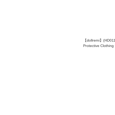
【dollremi】(HD0
Protective Clothing
Doll