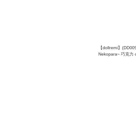
【dollremi】(DD0
Nekopara~ 巧克力 c
vanilla ~女僕裝