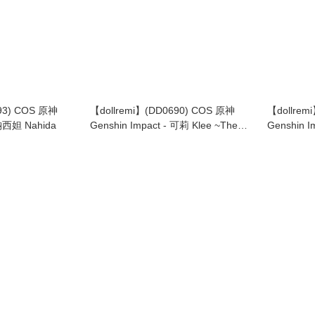
93) COS 原神
【dollremi】(DD0690) COS 原神
【dollrem
 納西妲 Nahida
Genshin Impact - 可莉 Klee ~The
Genshin I
Spark Night
butler)