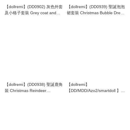
【dollremi】(DD0902) 灰色外套
【dollremi】(DD0939) 聖誕泡泡
及小格子套裝 Grey coat and
裙套裝 Christmas Bubble Dress
small checked set
Set
【dollremi】(DD0938) 聖誕鹿角
【dollremi】
裝 Christmas Reindeer
【DD/MDD/Azo2/smartdoll 】
Costume
(DD0227) 巫女服裝 Shrine
Maidens Costume