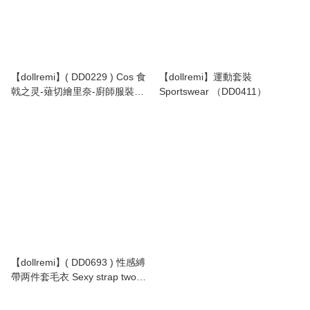
【dollremi】( DD0229 ) Cos 食
【dollremi】運動套裝
戟之灵-薙切繪里奈-廚師服裝
Sportswear （DD0411）
Food Wars!: Shokugeki no
Soma-Nakiri Erina-Chef style
【dollremi】( DD0693 ) 性感縛
帶两件套毛衣 Sexy strap two
piece sweater