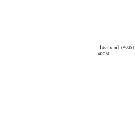
【dollremi】(A039
40CM