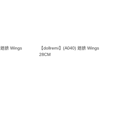
) 翅膀 Wings
【dollremi】(A040) 翅膀 Wings
28CM