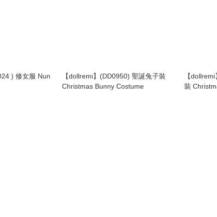
0024 ) 修女服 Nun
【dollremi】(DD0950) 聖誕兔子裝
【dollre
Christmas Bunny Costume
裝 Christm