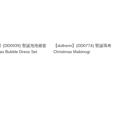
mi】(DD0939) 聖誕泡泡裙套
【dollremi】(DD0774) 聖誕瑪奇
as Bubble Dress Set
Christmas Mabinogi