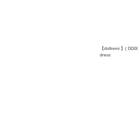
【dollremi 】( DD
dress