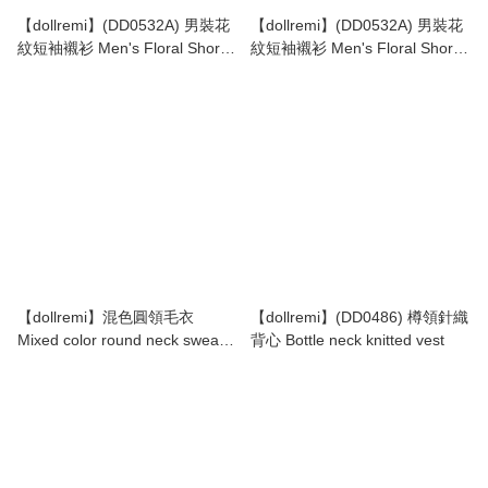
【dollremi】(DD0532A) 男裝花
【dollremi】(DD0532A) 男裝花
紋短袖襯衫 Men's Floral Short
紋短袖襯衫 Men's Floral Short
Sleeve Shirt
Sleeve Shirt
【dollremi】混色圓領毛衣
【dollremi】(DD0486) 樽領針織
Mixed color round neck sweater
背心 Bottle neck knitted vest
(DD0676)