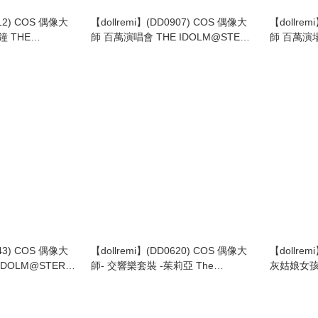
612) COS 偶像大
【dollremi】(DD0907) COS 偶像大
【dollrem
 THE
師 百萬演唱會 THE IDOLM@STER
師 百萬演場
NY COLORS -
MILLION LIVE! - SR
MILLION L
ne うちのリボンは恋
MILLIONSTARS Team 5th
643) COS 偶像大
【dollremi】(DD0620) COS 偶像大
【dollrem
DOLM@STER -
師- 交響樂套裝 -茱莉亞 The
灰姑娘女孩 
Idolm@ster Mliion Live- JULIA
CINDERE
Sagisaw
Halloween