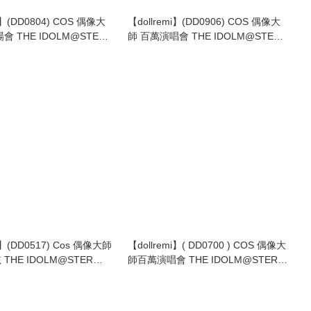
i】(DD0804) COS 偶像大
【dollremi】(DD0906) COS 偶像大
會 THE IDOLM@STER
師 百萬演唱會 THE IDOLM@STER
IVE! - Sunshine rhythm
MILLION LIVE! - ROSE THE
DREAM!!!
i】(DD0517) Cos 偶像大師
【dollremi】( DD0700 ) COS 偶像大
THE IDOLM@STER
師百萬演唱會 THE IDOLM@STER
LLA GIRLS 鷺沢文香
MILLION LIVE! - Star Elements -
a Fumika 萬聖節裝
Episode.Tiara
 Costume