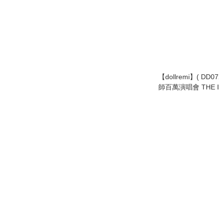
【dollremi】( DD0
師百萬演唱會 THE I
MILLION LIVE! - Starlight Melody -
Starry Melody