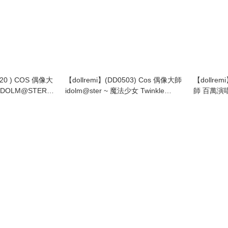
720 ) COS 偶像大
【dollremi】(DD0503) Cos 偶像大師
【dollrem
DOLM@STER
idolm@ster ~ 魔法少女 Twinkle
師 百萬演唱
Rhythm ~ 七尾百合子 Nanao Yuriko
MILLION 
(TwinkleLily)
FORWARD 
最上静香 Mo