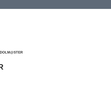
IDOLM@STER
R