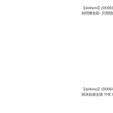
【dollremi】(DD0
師閃耀色彩- 月岡戀鐘
IDOLM@STER SHI
Tsukioka Koga
結び
【dollremi】(DD0
師灰姑娘女孩 THE I
Marching Melody