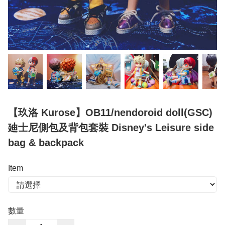
【玖洛 Kurose】OB11/nendoroid doll(GSC)
廸士尼側包及背包套裝 Disney's Leisure side
bag & backpack
Item
數量