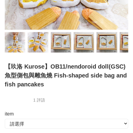
【玖洛 Kurose】OB11/nendoroid doll(GSC)
魚型側包與雕魚燒 Fish-shaped side bag and
fish pancakes
1 評語
item