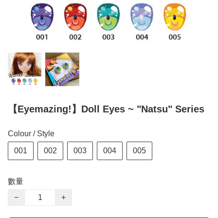
【Eyemazing!】Doll Eyes ~ "Natsu" Series
Colour / Style
001
002
003
004
005
數量
−
+