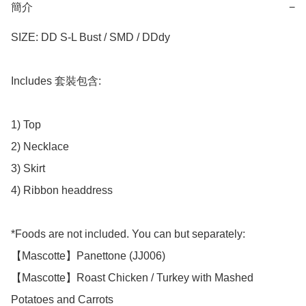
簡介
−
SIZE: DD S-L Bust / SMD / DDdy

Includes 套裝包含:

1) Top 

2) Necklace

3) Skirt

4) Ribbon headdress

*Foods are not included. You can but separately:

【Mascotte】Panettone (JJ006)

【Mascotte】Roast Chicken / Turkey with Mashed 
Potatoes and Carrots
