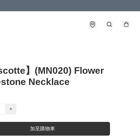
cotte】(MN020) Flower
stone Necklace
+
加至購物車