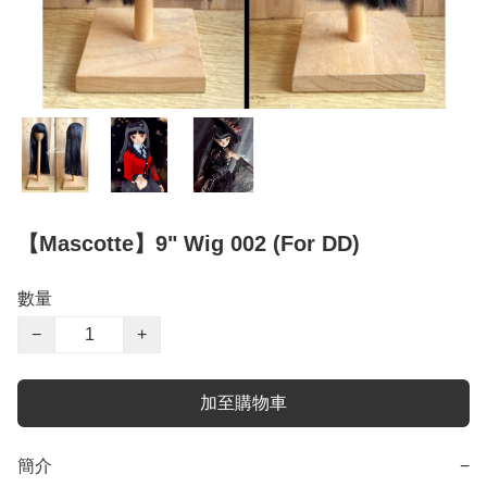
【Mascotte】9" Wig 002 (For DD)
數量
−
+
加至購物車
簡介
−