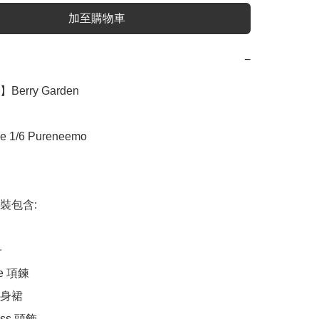
加至購物車
−
】Berry Garden

e 1/6 Pureneemo

套裝包含:



ce 項鍊

連身裙

ess 頭飾
