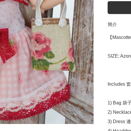
簡介
【Mascotte
SIZE: Azon
Includes 
1) Bag 袋子
2) Neckla
3) Dress 
4) Headdr