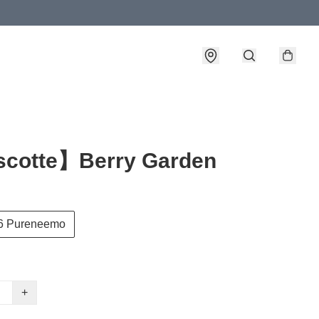
cotte】Berry Garden
6 Pureneemo
+