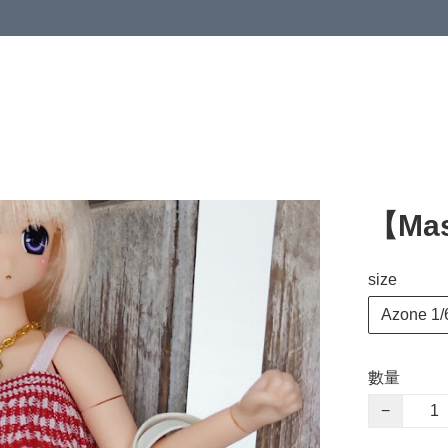
【Mas
size
Azone 1/
數量
−