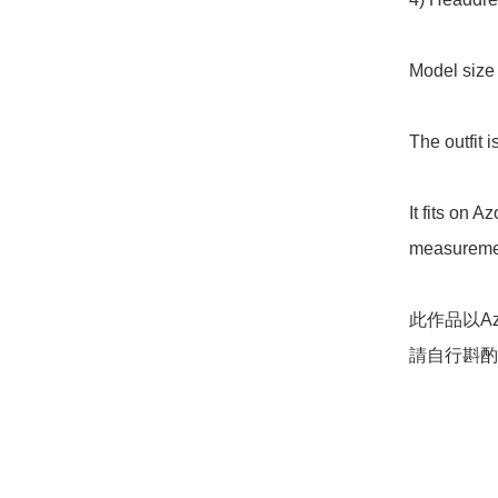
Model siz
The outfit
It fits on 
measuremen
此作品以Az
請自行斟酌