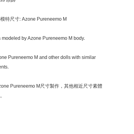
e 模特尺寸: Azone Pureneemo M

 is modeled by Azone Pureneemo M body. 

Azone Pureneemo M and other dolls with similar 
ts.

one Pureneemo M尺寸製作，其他相近尺寸素體
。