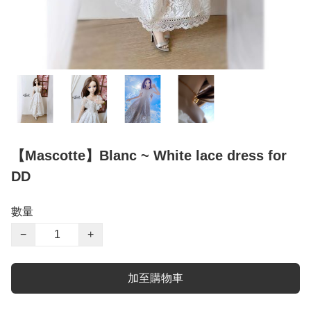
【Mascotte】Blanc ~ White lace dress for
DD
數量
−
+
加至購物車