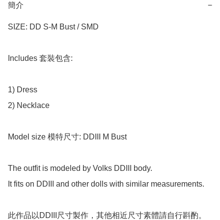
簡介
−
SIZE: DD S-M Bust / SMD

Includes 套裝包含:

1) Dress

2) Necklace

Model size 模特尺寸: DDIII M Bust

The outfit is modeled by Volks DDIII body.

It fits on DDIII and other dolls with similar measurements.

此作品以DDIII尺寸製作，其他相近尺寸素體請自行斟酌。