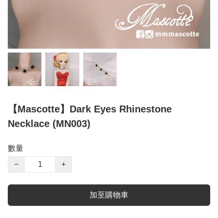
【Mascotte】Dark Eyes Rhinestone
Necklace (MN003)
數量
−
+
加至購物車