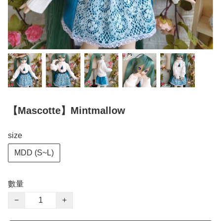
【Mascotte】Mintmallow
size
MDD (S~L)
數量
−
+