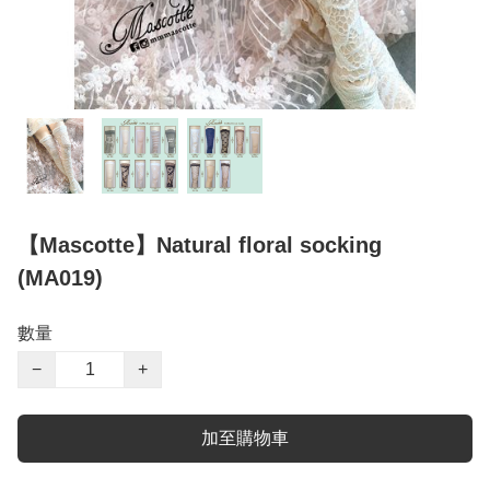
【Mascotte】Natural floral socking
(MA019)
數量
−
+
加至購物車