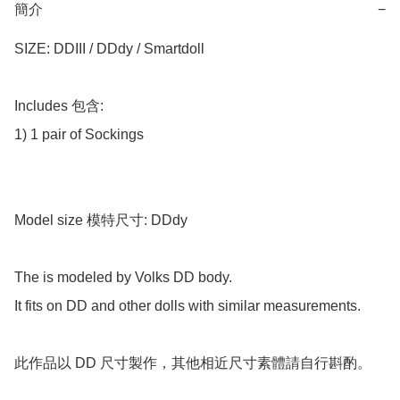
簡介
−
SIZE: DDIII / DDdy / Smartdoll

Includes 包含:

1) 1 pair of Sockings

Model size 模特尺寸: DDdy

The is modeled by Volks DD body.

It fits on DD and other dolls with similar measurements.

此作品以 DD 尺寸製作，其他相近尺寸素體請自行斟酌。