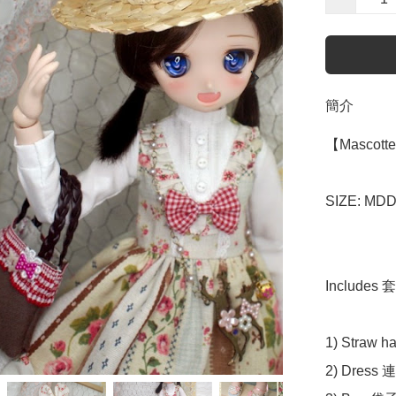
簡介
【Mascotte】
SIZE: MDD 
Includes 
1) Straw h
2) Dress