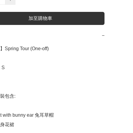
加至購物車
−
Spring Tour (One-off)

S

套裝包含:

at with bunny ear 兔耳草帽

 連身花裙
