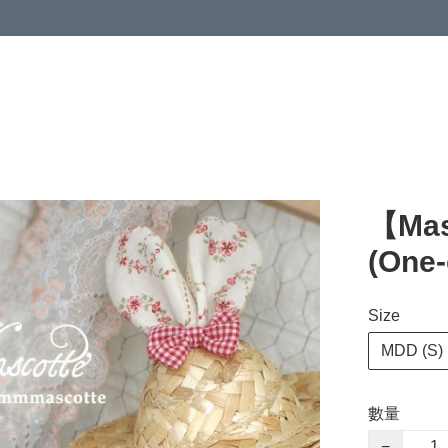
【Mas
(One-
Size
MDD (S)
數量
−