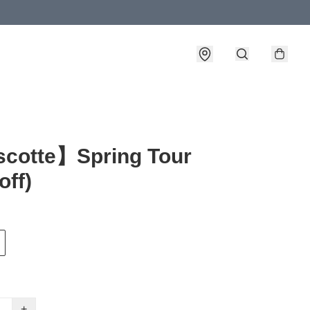
cotte】Spring Tour
off)
+