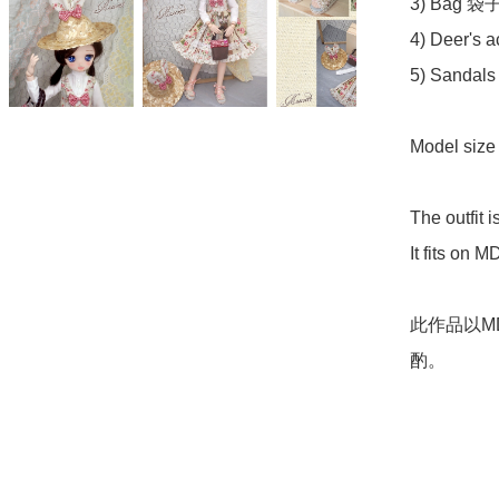
3) Bag 袋子
4) Deer's
5) Sandal
Model siz
The outfit 
It fits on 
此作品以M
酌。