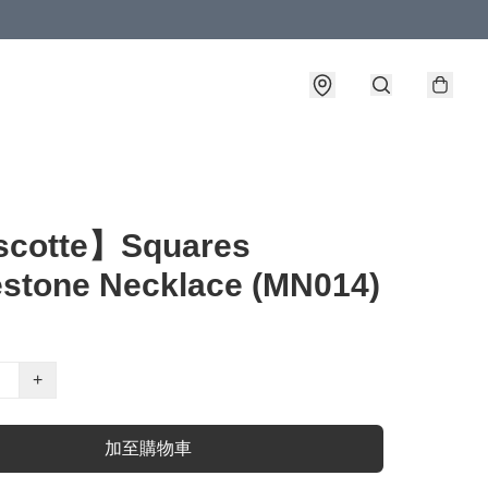
cotte】Squares
stone Necklace (MN014)
+
加至購物車