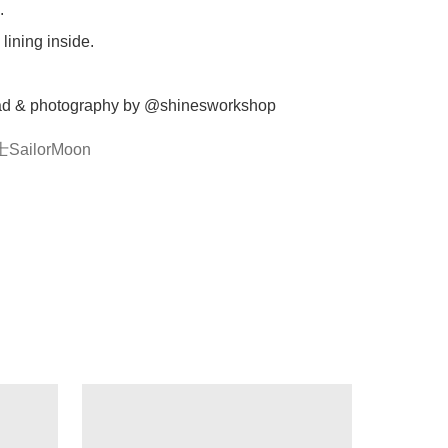


lining inside.

ad & photography by @shinesworkshop
ailorMoon