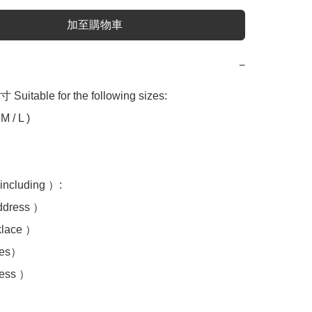
加至購物車
−
table for the following sizes:

 / L )

luding ）:

ress ）

ace ）

es）

ss ）
