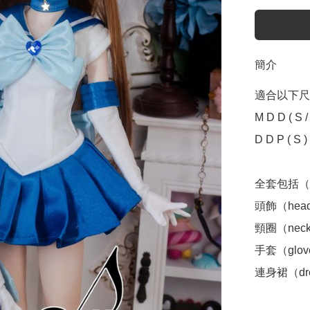
簡介
適合以下尺寸 Sui
M D D ( S / M
D D P ( S )

全套包括（inc
頭飾（headd
頸圈（neckl
手套（glov
連身裙（dre