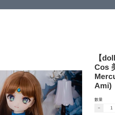
【dol
Cos 
Merc
Ami)
數量
−