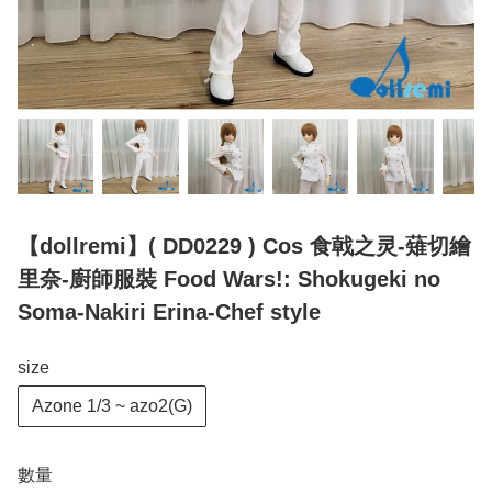
【dollremi】( DD0229 ) Cos 食戟之灵-薙切繪
里奈-廚師服裝 Food Wars!: Shokugeki no
Soma-Nakiri Erina-Chef style
size
Azone 1/3 ~ azo2(G)
數量