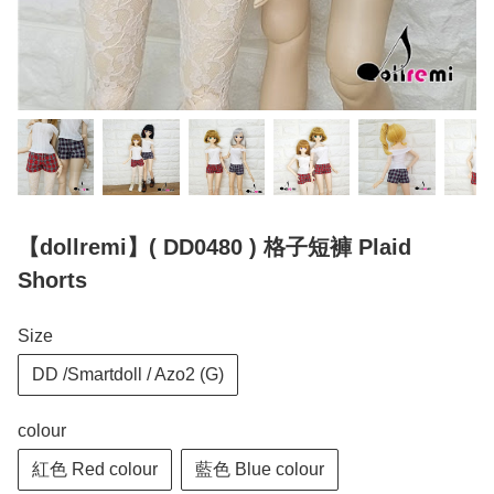
【dollremi】( DD0480 ) 格子短褲 Plaid
Shorts
Size
DD /Smartdoll / Azo2 (G)
colour
紅色 Red colour
藍色 Blue colour