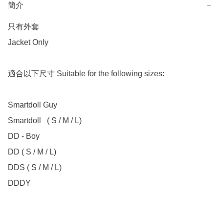
簡介
−
只有外套

Jacket Only

適合以下尺寸 Suitable for the following sizes:

Smartdoll Guy

Smartdoll	( S / M / L)

DD - Boy

DD ( S / M / L)	

DDS ( S / M / L)
