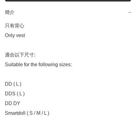
簡介
−
只有背心

Only vest

適合以下尺寸:

Suitable for the following sizes:

DD ( L )

DDS ( L )

DD DY

Smartdoll ( S / M / L )
