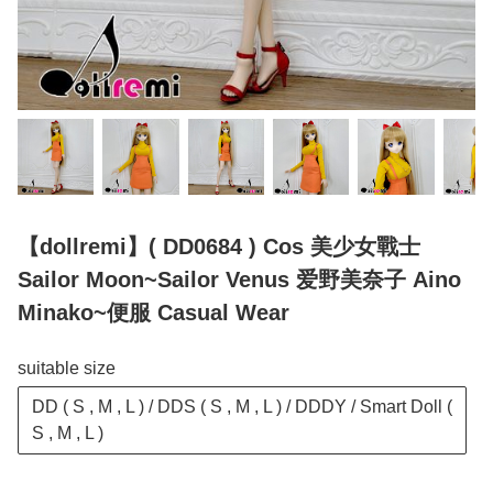
【dollremi】( DD0684 ) Cos 美少女戰士
Sailor Moon~Sailor Venus 爱野美奈子 Aino
Minako~便服 Casual Wear
suitable size
DD ( S , M , L ) / DDS ( S , M , L ) / DDDY / Smart Doll (
S , M , L )