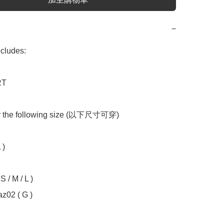
−
udes:

T

or the following size (以下尺寸可穿)

)

 / M / L )  

z02 ( G ) 
