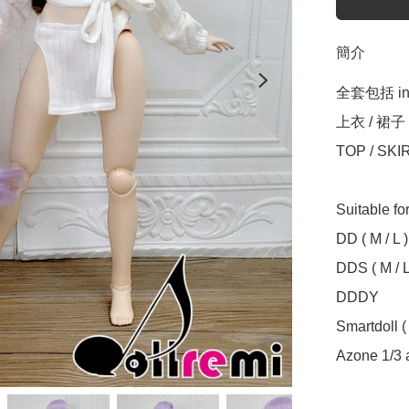
簡介
全套包括 incl
上衣 / 裙子

TOP / SKIR
Suitable f
DD ( M / L )

DDS ( M / L 
DDDY

Smartdoll ( S
Azone 1/3 a