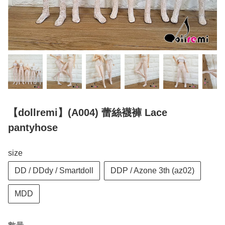
【dollremi】(A004) 蕾絲襪褲 Lace
pantyhose
size
DD / DDdy / Smartdoll
DDP / Azone 3th (az02)
MDD