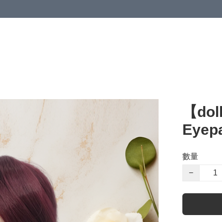
【dol
Eyep
數量
−