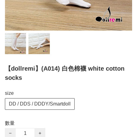
【dollremi】(A014) 白色棉襪 white cotton
socks
size
DD / DDS / DDDY/Smartdoll
數量
−
+