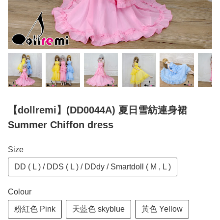
【dollremi】(DD0044A) 夏日雪紡連身裙
Summer Chiffon dress
Size
DD ( L ) / DDS ( L ) / DDdy / Smartdoll ( M , L )
Colour
粉紅色 Pink
天藍色 skyblue
黃色 Yellow