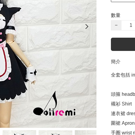
數量
−
簡介
全套包括 incl
頭箍 headba
襯衫 Shirt 

連衣裙 dress
圍裙 Apron

手圈 wrist ri