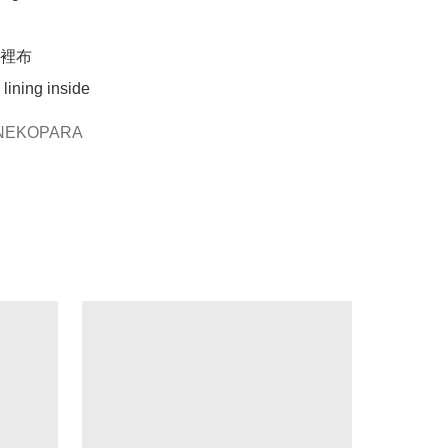
裡布

lining inside 
EKOPARA