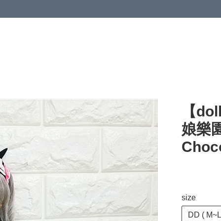
【dol
娘樂園
Choc
size
DD ( M~L 