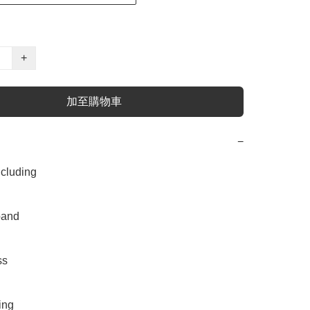
+
加至購物車
−
uding 

nd 

 

ng
