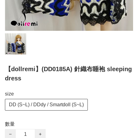
【dollremi】(DD0185A) 針織布睡袍 sleeping
dress
size
DD (S~L) / DDdy / Smartdoll (S~L)
數量
−
+